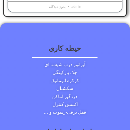
admin
بدون دیدگاه
حیطه کاری
اُپراتور درب شیشه ای
جک پارکینگی
کرکره اتوماتیک
سکشنال
دزدگیر اماکن
اکسس کنترل
قفل برقی-ریموت و …