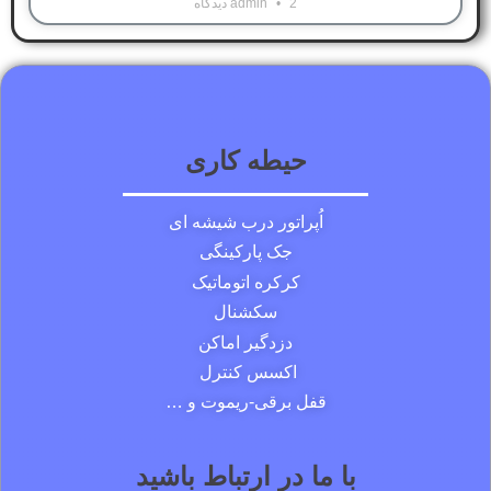
2 دیدگاه
admin
حیطه کاری
اُپراتور درب شیشه ای
جک پارکینگی
کرکره اتوماتیک
سکشنال
دزدگیر اماکن
اکسس کنترل
قفل برقی-ریموت و …
با ما در ارتباط باشید