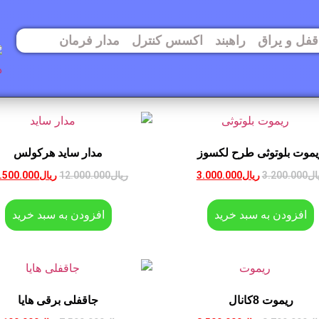
قفل و یراق
راهبند
اکسس کنترل
مدار فرمان
یموت بلوتوثی طرح لکسوز
مدار ساید هرکولس
ال
3.200.000
ریال
3.000.000
ریال
12.000.000
ریال
.500.000
افزودن به سبد خرید
افزودن به سبد خرید
ریموت 8کانال
جاقفلی برقی هایا