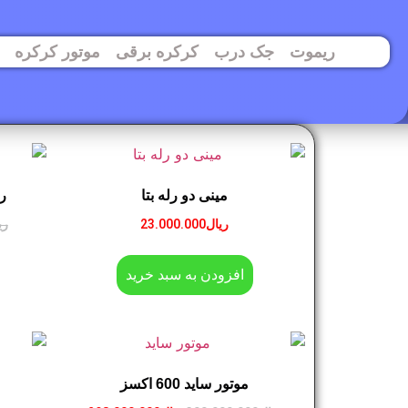
ریموت
جک درب
کرکره برقی
موتور کرکره
مینی دو رله بتا
ر
ریال
23.000.000
ری
افزودن به سبد خرید
موتور ساید 600 اکسز