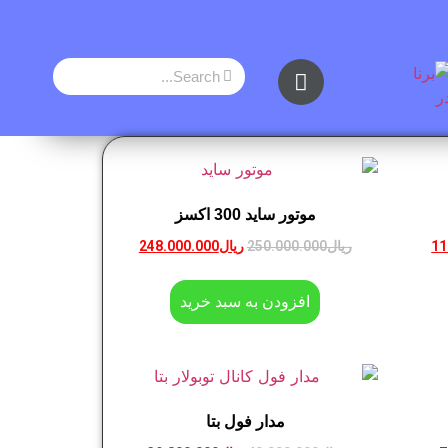
موتور ساید 300 اکسز
11
ریال
250.000.000
ریال
248.000.000
افزودن به سبد خرید
مدار فول بتا