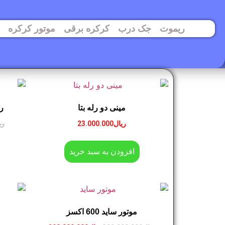
ریموت
جک درب
کرکره برقی
موتور کرکره
مینی دو رله بتا
ر
ریال
23.000.000
ری
افزودن به سبد خرید
موتور ساید 600 اکسز