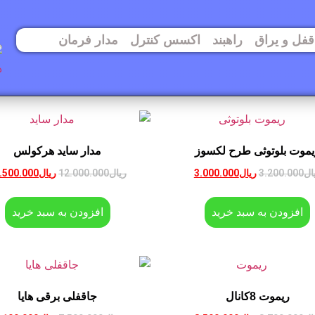
قفل و یراق
راهبند
اکسس کنترل
مدار فرمان
یموت بلوتوثی طرح لکسوز
مدار ساید هرکولس
ال
3.200.000
ریال
3.000.000
ریال
12.000.000
ریال
.500.000
افزودن به سبد خرید
افزودن به سبد خرید
ریموت 8کانال
جاقفلی برقی هایا