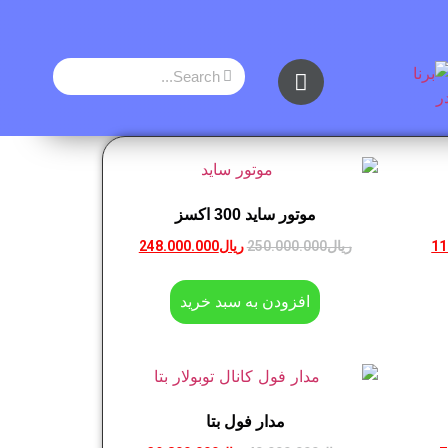
موتور ساید 300 اکسز
11
ریال
250.000.000
ریال
248.000.000
افزودن به سبد خرید
مدار فول بتا