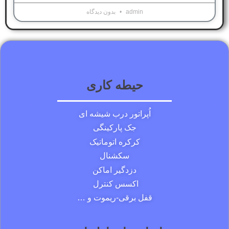
admin
بدون دیدگاه
حیطه کاری
اُپراتور درب شیشه ای
جک پارکینگی
کرکره اتوماتیک
سکشنال
دزدگیر اماکن
اکسس کنترل
قفل برقی-ریموت و …