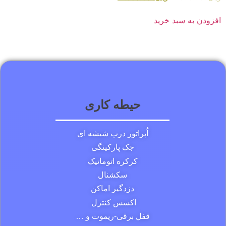
افزودن به سبد خرید
حیطه کاری
اُپراتور درب شیشه ای
جک پارکینگی
کرکره اتوماتیک
سکشنال
دزدگیر اماکن
اکسس کنترل
قفل برقی-ریموت و …