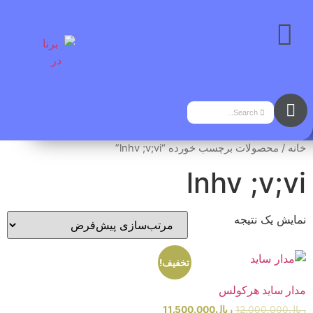
خانه
/ محصولات برچسب خورده “lnhv ;v;vi”
lnhv ;v;vi
نمایش یک نتیجه
تخفیف!
مدار ساید هرکولس
ریال
12.000.000
ریال
11.500.000