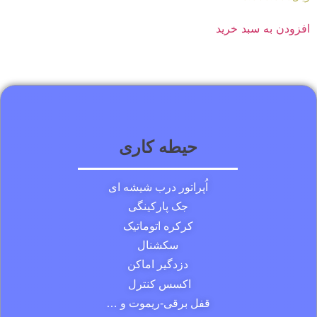
افزودن به سبد خرید
حیطه کاری
اُپراتور درب شیشه ای
جک پارکینگی
کرکره اتوماتیک
سکشنال
دزدگیر اماکن
اکسس کنترل
قفل برقی-ریموت و …