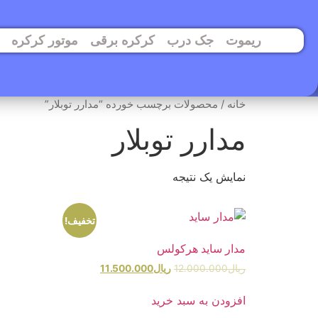
ریموت
جک درب
کرکره برقی
موتور کرکره
خانه
/ محصولات برچسب خورده “مدارر توبلار”
مدارر توبلار
نمایش یک نتیجه
تخفیف!
مدار ساید هرکولس
ریال
12.000.000
ریال
11.500.000
افزودن به سبد خرید