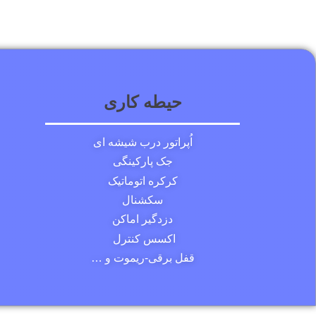
حیطه کاری
اُپراتور درب شیشه ای
جک پارکینگی
کرکره اتوماتیک
سکشنال
دزدگیر اماکن
اکسس کنترل
قفل برقی-ریموت و …