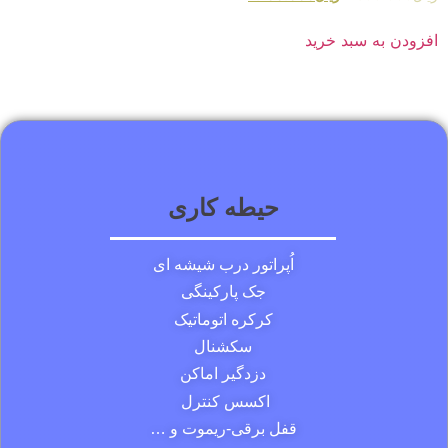
افزودن به سبد خرید
حیطه کاری
اُپراتور درب شیشه ای
جک پارکینگی
کرکره اتوماتیک
سکشنال
دزدگیر اماکن
اکسس کنترل
قفل برقی-ریموت و …