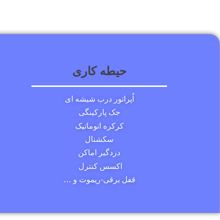
حیطه کاری
اُپراتور درب شیشه ای
جک پارکینگی
کرکره اتوماتیک
سکشنال
دزدگیر اماکن
اکسس کنترل
قفل برقی-ریموت و …