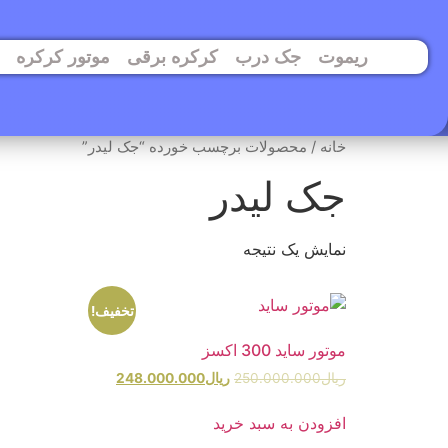
ریموت
جک درب
کرکره برقی
موتور کرکره
خانه
/ محصولات برچسب خورده “جک لیدر”
جک لیدر
نمایش یک نتیجه
تخفیف!
موتور ساید 300 اکسز
ریال
250.000.000
ریال
248.000.000
افزودن به سبد خرید