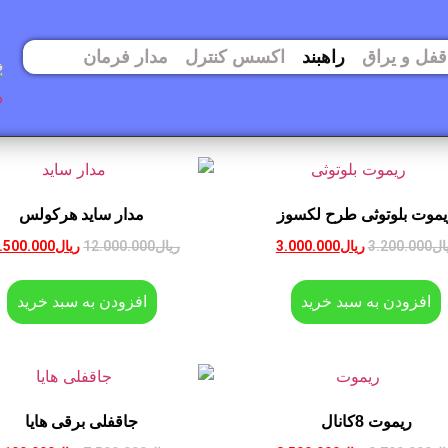
قفل و یراق
راهبند
اکسس کنترل
مدار فرمان
یموت بلوتوثی طرح لکسوز
مدار ساید هرکولس
ال
3.200.000
ریال
3.000.000
ریال
12.000.000
ریال
.500.000
افزودن به سبد خرید
افزودن به سبد خرید
ریموت 8کانال
جاقفلی برقی هایا