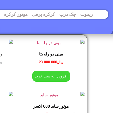
ریموت
جک درب
کرکره برقی
موتور کرکره
مینی دو رله بتا
ر
ریال
23.000.000
ری
افزودن به سبد خرید
موتور ساید 600 اکسز