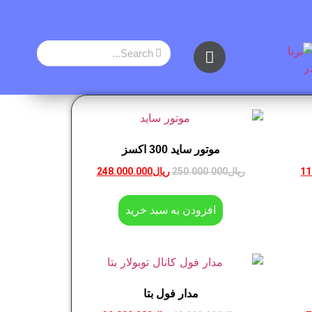
موتور ساید 300 اکسز
11
ریال
250.000.000
ریال
248.000.000
افزودن به سبد خرید
مدار فول بتا