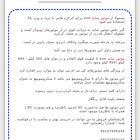
معمولا از
موتور ساید
ktm برای کرکره هایی با تردد و وزن بالا
استفاده می شود.
گیر بکس موتور ساید به مراتب قوی تر از موتورهار
توبولار
است و
معقوله انتقال قدرت از موتور به شفت کرکره
مرحله به مرحله صورت میگیرد واتلاف انرژی بسیار پایین تر است.
به همین دلیل این موتورها دیر تر داغ می کنند .
موتور ساید
ktm با کیفیت فوق العاده و در توان های 300 کیلو ؛ 600
کیلو ؛800 کیلو وجود دارد.
از ویژگی های موتورهای کی تی ام می توان به موارد زیر اشاره کرد
این موتور ها دارای 4 میکروسوییچ می باشد 2 میکروسوییچ به عنوان
میکروسوییچ پشتیبان عمل میکنند.
دارای کلید دستی برای باز و بسته کردن درب بدون ریموت
صفحه پلیت قابل ریگلاژ
این موتور ها هم به صورت AC (بدون باطری) و هم بصورت DC (
همراه با باطری) موجود است.
کارشناسان فروش ما می توانند در خریدی بهتر و مناسب با درخواست
شما ؛ شمارا راهنمایی کنند..
09127005439
09124724115