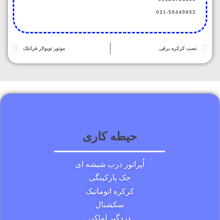
021-55449852
نصب کرکره برقی
موتور توبولار فرانتک
حیطه کاری
اُپراتور درب شیشه ای
جک پارکینگی
کرکره اتوماتیک
سکشنال
دزدگیر اماکن