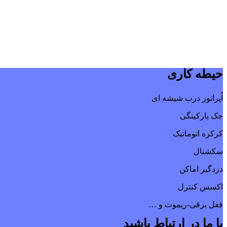
حیطه کاری
اُپراتور درب شیشه ای
جک پارکینگی
کرکره اتوماتیک
سکشنال
دزدگیر اماکن
اکسس کنترل
قفل برقی-ریموت و …
با ما در ارتباط باشید