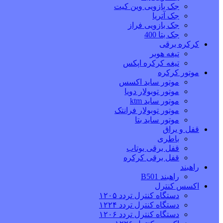
جک بازویی وین کیت
جک آتریا
جک بازویی فراز
جک بتا 400
کرکره برقی
تیغه هوبر
تیغه کرکره اپکس
موتور کرکره
موتور ساید اکسس
موتور توبولار دویا
موتور ساید ktm
موتور توبولار فرانتک
موتور ساید بتا
قفل و یراق
باطری
قفل برقی یوتاب
قفل برقی کرکره
راهبند
راهبند B501
اکسس کنترل
دستگاه کنترل تردد ۱۲۰۵
دستگاه کنترل تردد ۱۲۲۴
دستگاه کنترل تردد ۱۲۰۶